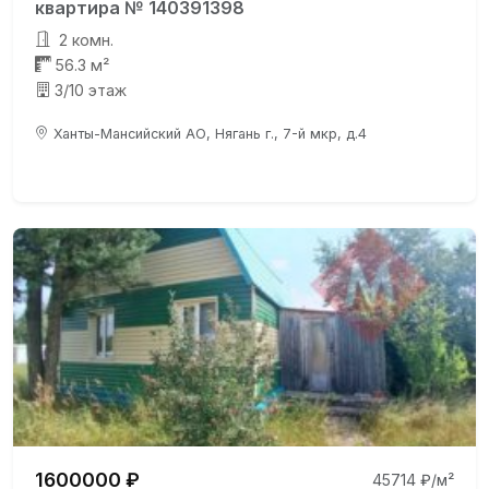
квартира № 140391398
2 комн.
56.3 м²
3/10 этаж
Ханты-Мансийский АО, Нягань г., 7-й мкр, д.4
1600000 ₽
45714 ₽/м²