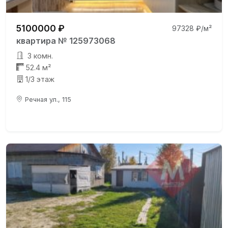
5100000 ₽
97328 ₽/м²
квартира № 125973068
3 комн.
52.4 м²
1/3 этаж
Речная ул., 115