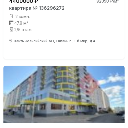
4400000 ₽
92050 ₽/м²
квартира № 136296272
2 комн.
47.8 м²
2/5 этаж
Ханты-Мансийский АО, Нягань г., 1-й мкр, д.4