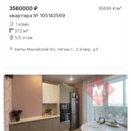
3560000 ₽
95699 ₽/м²
квартира № 105143569
1 комн.
37.2 м²
5/5 этаж
Ханты-Мансийский АО, Нягань г., 2-й мкр, д.5