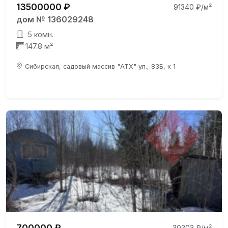
13500000 ₽
91340 ₽/м²
дом № 136029248
5 комн.
147.8 м²
Сибирская, садовый массив "АТХ" ул., 83Б, к 1
700000 ₽
30303 ₽/м²