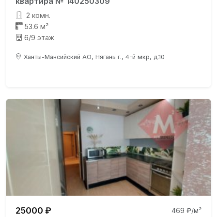
квартира № 140250309
2 комн.
53.6 м²
6/9 этаж
Ханты-Мансийский АО, Нягань г., 4-й мкр, д.10
25000 ₽
469 ₽/м²