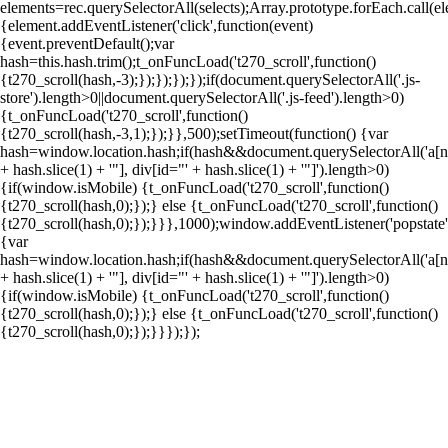
elements=rec.querySelectorAll(selects);Array.prototype.forEach.call(e
{element.addEventListener('click',function(event)
{event.preventDefault();var
hash=this.hash.trim();t_onFuncLoad('t270_scroll',function()
{t270_scroll(hash,-3);});});});});if(document.querySelectorAll('.js-
store').length>0||document.querySelectorAll('.js-feed').length>0)
{t_onFuncLoad('t270_scroll',function()
{t270_scroll(hash,-3,1);});}},500);setTimeout(function() {var
hash=window.location.hash;if(hash&&document.querySelectorAll('a[
+ hash.slice(1) + '"], div[id="' + hash.slice(1) + '"]').length>0)
{if(window.isMobile) {t_onFuncLoad('t270_scroll',function()
{t270_scroll(hash,0);});} else {t_onFuncLoad('t270_scroll',function()
{t270_scroll(hash,0);});}}},1000);window.addEventListener('popstate'
{var
hash=window.location.hash;if(hash&&document.querySelectorAll('a[
+ hash.slice(1) + '"], div[id="' + hash.slice(1) + '"]').length>0)
{if(window.isMobile) {t_onFuncLoad('t270_scroll',function()
{t270_scroll(hash,0);});} else {t_onFuncLoad('t270_scroll',function()
{t270_scroll(hash,0);});}}});});