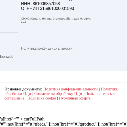
ИНН: 861006857058
ОГРНИП 315861000001593
ХМАО-Югра, г. Нягань, 3 микрорайон, дом 6, офис
102
Политика конфиденциальности
Moonweb
Правовые документы:
Политика конфиденциальности
|
Политика
обработки ПДн
|
Согласие на обработку ПДн
|
Пользовательское
соглашение
|
Политика cookie
|
Публичная оферта
'a[href^="' + curFullPath +
'#"]:not([href*="#!/tfeeds/"]):not([href*="#!/tproduct/"]):not([href*=