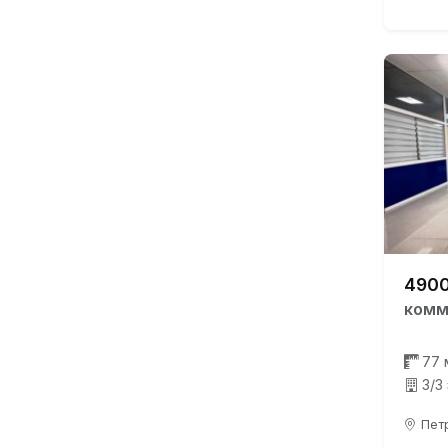
4900
комм
77 
3/3
Петр