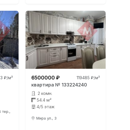
6500000 ₽
3 ₽/м²
119485 ₽/м²
квартира № 133224240
2 комн.
54.4 м²
4/5 этаж
 тер.,
Мира ул., 3