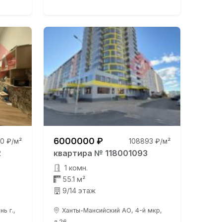
6000000 ₽
0 ₽/м²
108893 ₽/м²
2
квартира № 118001093
1 комн.
55.1 м²
9/14 этаж
ь г.,
Ханты-Мансийский АО, 4-й мкр,
д.26