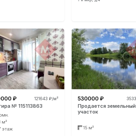
000 ₽
530000 ₽
121643 ₽/м²
3533
тира № 115113863
Продается земельный
участок
омн.
3 м²
15 м²
17 этаж