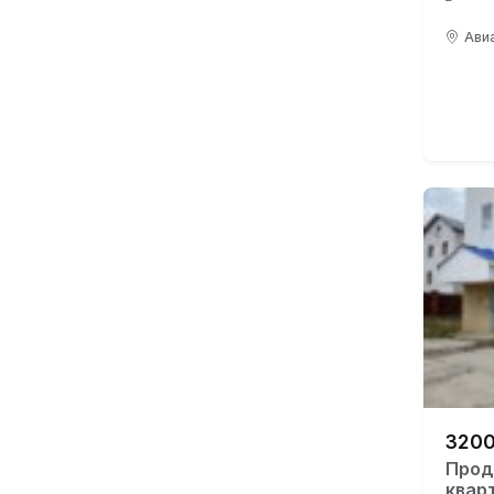
Авиа
3200
Прод
квар