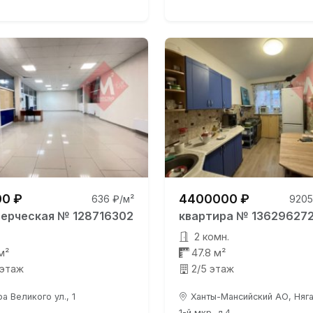
0 ₽
4400000 ₽
636 ₽/м²
9205
ерческая № 128716302
квартира № 13629627
2 комн.
м²
47.8 м²
 этаж
2/5 этаж
а Великого ул., 1
Ханты-Мансийский АО, Няган
1-й мкр, д.4