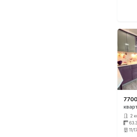
7700
квар
2 к
63.
11/