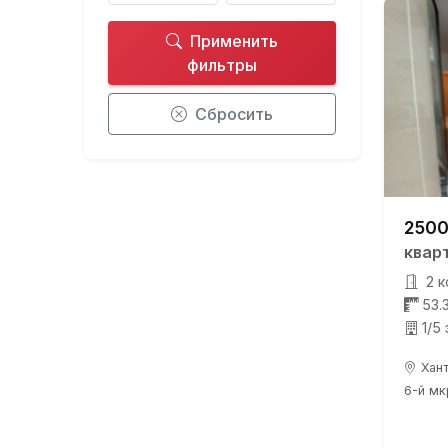
Применить
фильтры
Сбросить
2500
квар
2 к
53.
1/5
Хант
6-й мкр