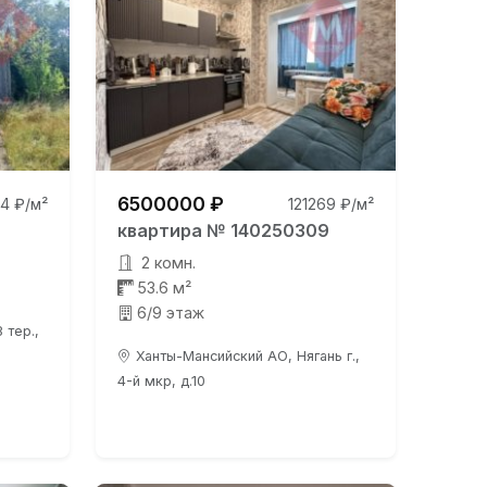
6500000 ₽
4 ₽/м²
121269 ₽/м²
квартира № 140250309
2 комн.
53.6 м²
6/9 этаж
 тер.,
Ханты-Мансийский АО, Нягань г.,
4-й мкр, д.10