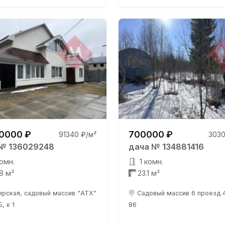
0000 ₽
700000 ₽
91340 ₽/м²
3030
№ 136029248
дача № 134881416
омн.
1 комн.
.8 м²
23.1 м²
ирская, садовый массив "АТХ"
Садовый массив 6 проезд 4
Б, к 1
86