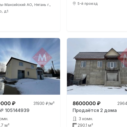
5-й проезд
ы-Мансийский АО, Нягань г.,
, д.1
000 ₽
8600000 ₽
31930 ₽/м²
2964
№ 105144939
Продаётся 2 дома
омн.
3 комн.
.7 м²
290.1 м²