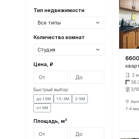
Тип недвижимости
Количество комнат
6600
Цена, ₽
квар
2 к
56.
3/1
Быстрый выбор:
до 1.5М
1.5-3М
3-5М
Хант
от 5М
7-й мк
Площадь, м²