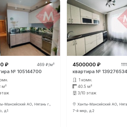
0 ₽
4500000 ₽
469 ₽/м²
111
тира № 105144700
квартира № 13927653
омн.
1 комн.
3 м²
40.5 м²
 этаж
3/10 этаж
ы-Мансийский АО, Нягань г.,
Ханты-Мансийский АО, Няган
, д.1
7-й мкр, д.2