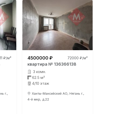
4500000 ₽
111 ₽/м²
72000 ₽/м²
4
квартира № 136366138
3 комн.
62.5 м²
4/10 этаж
ь г.,
Ханты-Мансийский АО, Нягань г.,
4-й мкр, д.22