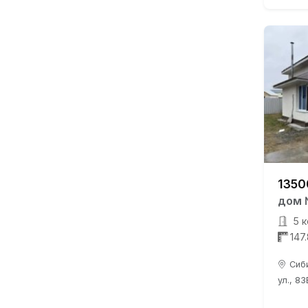
1350
дом 
5 к
147
Сиб
ул., 83