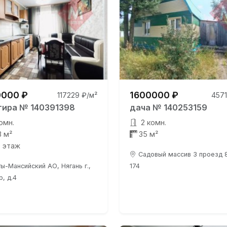
000 ₽
1600000 ₽
117229 ₽/м²
4571
тира № 140391398
дача № 140253159
омн.
2 комн.
3 м²
35 м²
0 этаж
Садовый массив 3 проезд 8
ы-Мансийский АО, Нягань г.,
174
р, д.4