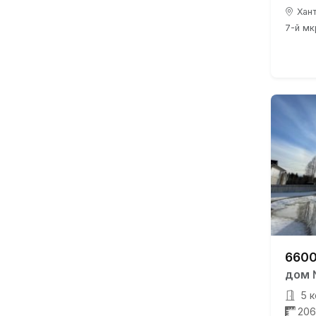
Хант
7-й мкр
6600
дом 
5 к
206