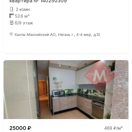
квартира № 140250309
2 комн.
53.6 м²
6/9 этаж
Ханты-Мансийский АО, Нягань г., 4-й мкр, д.10
25000 ₽
469 ₽/м²