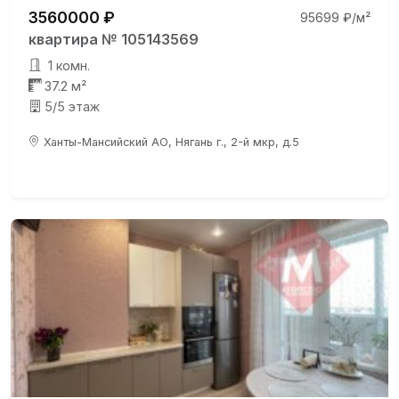
3560000 ₽
95699 ₽/м²
квартира № 105143569
1 комн.
37.2 м²
5/5 этаж
Ханты-Мансийский АО, Нягань г., 2-й мкр, д.5