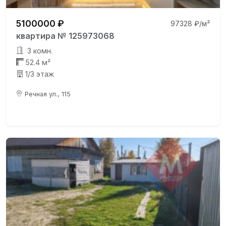
5100000 ₽
97328 ₽/м²
квартира № 125973068
3 комн.
52.4 м²
1/3 этаж
Речная ул., 115