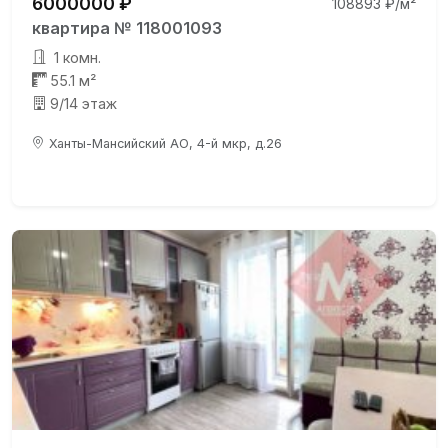
6000000 ₽
108893 ₽/м²
квартира № 118001093
1 комн.
55.1 м²
9/14 этаж
Ханты-Мансийский АО, 4-й мкр, д.26