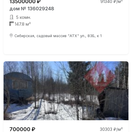
13500000 ₽
91340 ₽/м²
дом № 136029248
5 комн.
147.8 м²
Сибирская, садовый массив "АТХ" ул., 83Б, к 1
700000 ₽
30303 ₽/м²