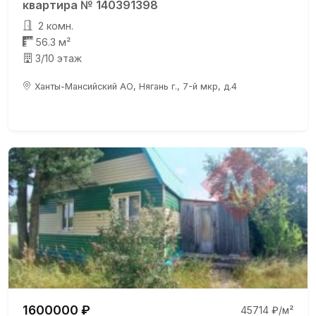
квартира № 140391398
2 комн.
56.3 м²
3/10 этаж
Ханты-Мансийский АО, Нягань г., 7-й мкр, д.4
1600000 ₽
45714 ₽/м²