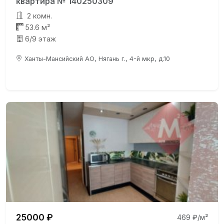
квартира № 140250309
2 комн.
53.6 м²
6/9 этаж
Ханты-Мансийский АО, Нягань г., 4-й мкр, д.10
25000 ₽
469 ₽/м²