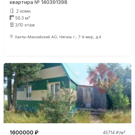
квартира № 140391398
2 комн.
56.3 м²
3/10 этаж
Ханты-Мансийский АО, Нягань г., 7-й мкр, д.4
1600000 ₽
45714 ₽/м²