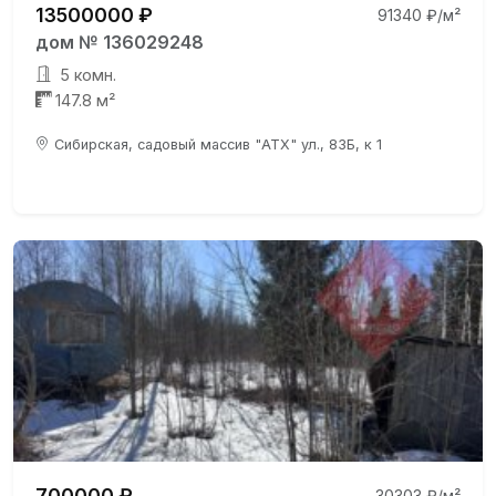
13500000 ₽
91340 ₽/м²
дом № 136029248
5 комн.
147.8 м²
Сибирская, садовый массив "АТХ" ул., 83Б, к 1
700000 ₽
30303 ₽/м²