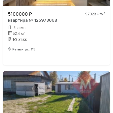
5100000 ₽
97328 ₽/м²
квартира № 125973068
3 комн.
52.4 м²
1/3 этаж
Речная ул., 115