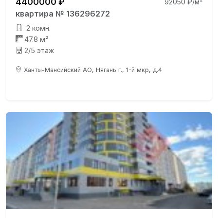
4400000 ₽
92050 ₽/м²
квартира № 136296272
2 комн.
47.8 м²
2/5 этаж
Ханты-Мансийский АО, Нягань г., 1-й мкр, д.4