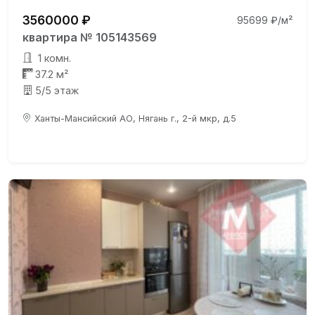
3560000 ₽
95699 ₽/м²
квартира № 105143569
1 комн.
37.2 м²
5/5 этаж
Ханты-Мансийский АО, Нягань г., 2-й мкр, д.5