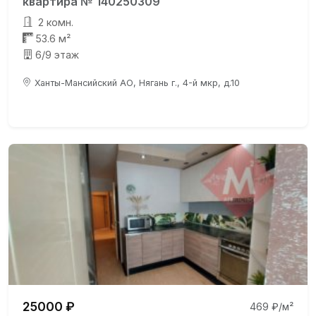
квартира № 140250309
2 комн.
53.6 м²
6/9 этаж
Ханты-Мансийский АО, Нягань г., 4-й мкр, д.10
25000 ₽
469 ₽/м²