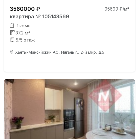
3560000 ₽
95699 ₽/м²
квартира № 105143569
1 комн.
37.2 м²
5/5 этаж
Ханты-Мансийский АО, Нягань г., 2-й мкр, д.5