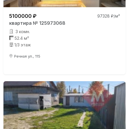
5100000 ₽
97328 ₽/м²
квартира № 125973068
3 комн.
52.4 м²
1/3 этаж
Речная ул., 115