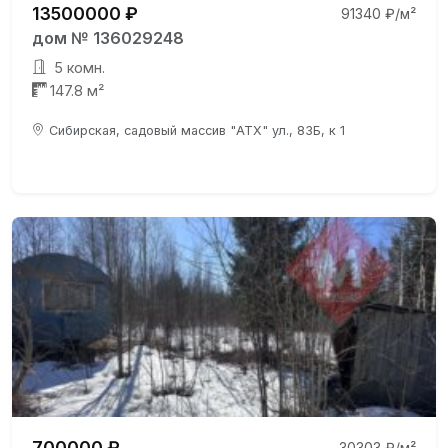
13500000 ₽
91340 ₽/м²
дом № 136029248
5 комн.
147.8 м²
Сибирская, садовый массив "АТХ" ул., 83Б, к 1
700000 ₽
30303 ₽/м²