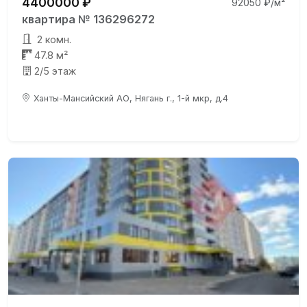
4400000 ₽
92050 ₽/м²
квартира № 136296272
2 комн.
47.8 м²
2/5 этаж
Ханты-Мансийский АО, Нягань г., 1-й мкр, д.4