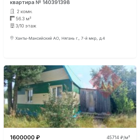
квартира № 140391398
2 комн.
56.3 м²
3/10 этаж
Ханты-Мансийский АО, Нягань г., 7-й мкр, д.4
1600000 ₽
45714 ₽/м²