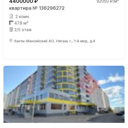
4400000 ₽
92050 ₽/м²
квартира № 136296272
2 комн.
47.8 м²
2/5 этаж
Ханты-Мансийский АО, Нягань г., 1-й мкр, д.4