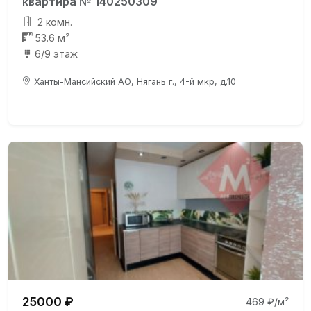
квартира № 140250309
2 комн.
53.6 м²
6/9 этаж
Ханты-Мансийский АО, Нягань г., 4-й мкр, д.10
25000 ₽
469 ₽/м²