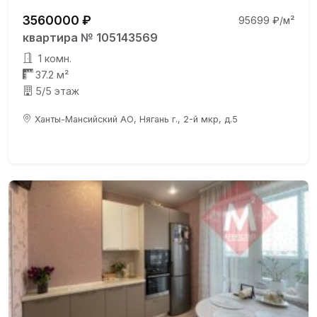
3560000 ₽
95699 ₽/м²
квартира № 105143569
1 комн.
37.2 м²
5/5 этаж
Ханты-Мансийский АО, Нягань г., 2-й мкр, д.5