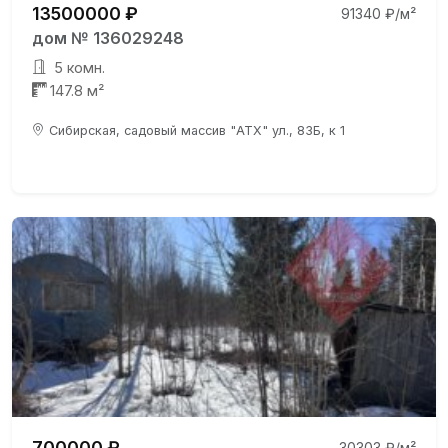
13500000 ₽
91340 ₽/м²
дом № 136029248
5 комн.
147.8 м²
Сибирская, садовый массив "АТХ" ул., 83Б, к 1
700000 ₽
30303 ₽/м²