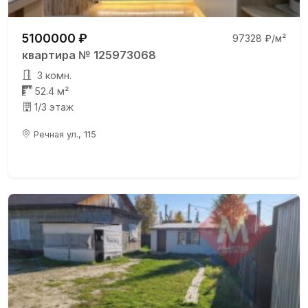
5100000 ₽
97328 ₽/м²
квартира № 125973068
3 комн.
52.4 м²
1/3 этаж
Речная ул., 115