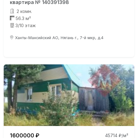
квартира № 140391398
2 комн.
56.3 м²
3/10 этаж
Ханты-Мансийский АО, Нягань г., 7-й мкр, д.4
1600000 ₽
45714 ₽/м²