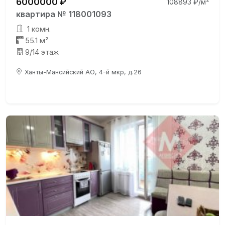
6000000 ₽
108893 ₽/м²
квартира № 118001093
1 комн.
55.1 м²
9/14 этаж
Ханты-Мансийский АО, 4-й мкр, д.26