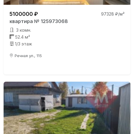
5100000 ₽
97328 ₽/м²
квартира № 125973068
3 комн.
52.4 м²
1/3 этаж
Речная ул., 115