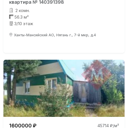
квартира № 140391398
2 комн.
56.3 м²
3/10 этаж
Ханты-Мансийский АО, Нягань г., 7-й мкр, д.4
1600000 ₽
45714 ₽/м²