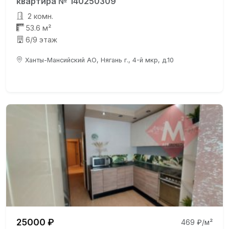
квартира № 140250309
2 комн.
53.6 м²
6/9 этаж
Ханты-Мансийский АО, Нягань г., 4-й мкр, д.10
25000 ₽
469 ₽/м²