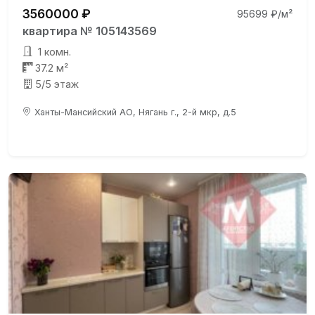
3560000 ₽
95699 ₽/м²
квартира № 105143569
1 комн.
37.2 м²
5/5 этаж
Ханты-Мансийский АО, Нягань г., 2-й мкр, д.5