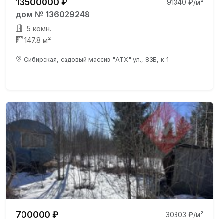
13500000 ₽
91340 ₽/м²
дом № 136029248
5 комн.
147.8 м²
Сибирская, садовый массив "АТХ" ул., 83Б, к 1
700000 ₽
30303 ₽/м²