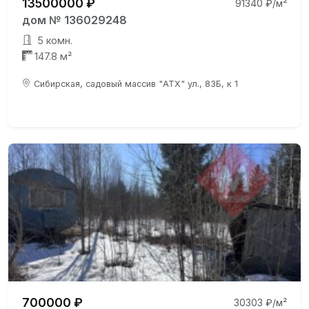
13500000 ₽
91340 ₽/м²
дом № 136029248
5 комн.
147.8 м²
Сибирская, садовый массив "АТХ" ул., 83Б, к 1
700000 ₽
30303 ₽/м²