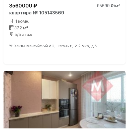
3560000 ₽
95699 ₽/м²
квартира № 105143569
1 комн.
37.2 м²
5/5 этаж
Ханты-Мансийский АО, Нягань г., 2-й мкр, д.5