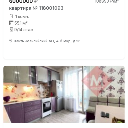
6000000 ₽
108893 ₽/м²
квартира № 118001093
1 комн.
55.1 м²
9/14 этаж
Ханты-Мансийский АО, 4-й мкр, д.26