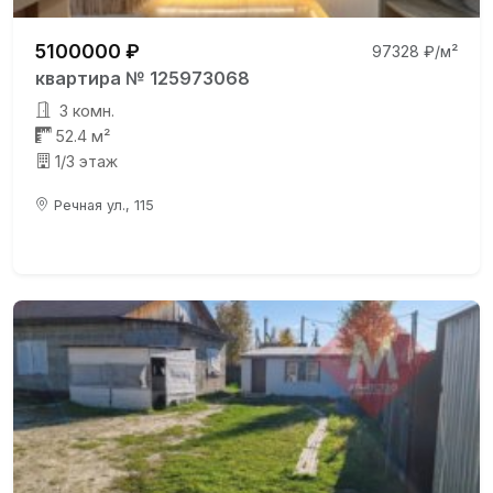
5100000 ₽
97328 ₽/м²
квартира № 125973068
3 комн.
52.4 м²
1/3 этаж
Речная ул., 115