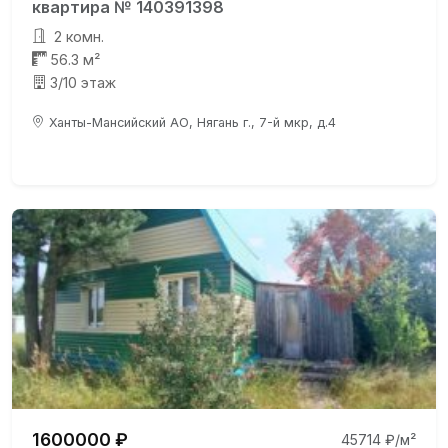
квартира № 140391398
2 комн.
56.3 м²
3/10 этаж
Ханты-Мансийский АО, Нягань г., 7-й мкр, д.4
1600000 ₽
45714 ₽/м²