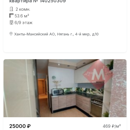
квартира № 140250309
2 комн.
53.6 м²
6/9 этаж
Ханты-Мансийский АО, Нягань г., 4-й мкр, д.10
25000 ₽
469 ₽/м²