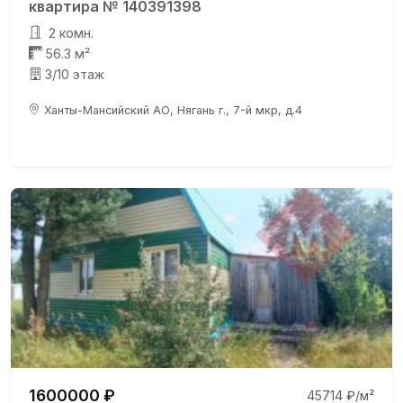
квартира № 140391398
2 комн.
56.3 м²
3/10 этаж
Ханты-Мансийский АО, Нягань г., 7-й мкр, д.4
1600000 ₽
45714 ₽/м²