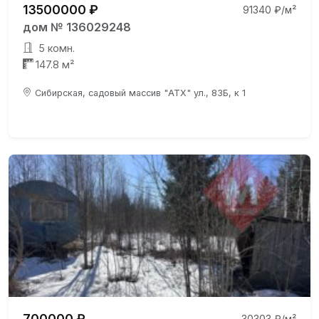
13500000 ₽
91340 ₽/м²
дом № 136029248
5 комн.
147.8 м²
Сибирская, садовый массив "АТХ" ул., 83Б, к 1
700000 ₽
30303 ₽/м²