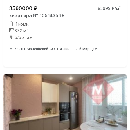
3560000 ₽
95699 ₽/м²
квартира № 105143569
1 комн.
37.2 м²
5/5 этаж
Ханты-Мансийский АО, Нягань г., 2-й мкр, д.5