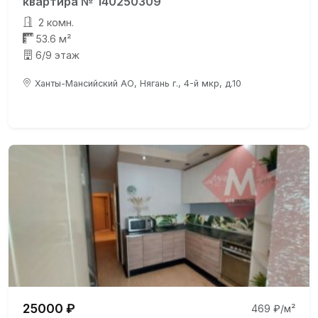
квартира № 140250309
2 комн.
53.6 м²
6/9 этаж
Ханты-Мансийский АО, Нягань г., 4-й мкр, д.10
25000 ₽
469 ₽/м²