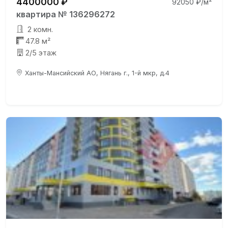
4400000 ₽
92050 ₽/м²
квартира № 136296272
2 комн.
47.8 м²
2/5 этаж
Ханты-Мансийский АО, Нягань г., 1-й мкр, д.4