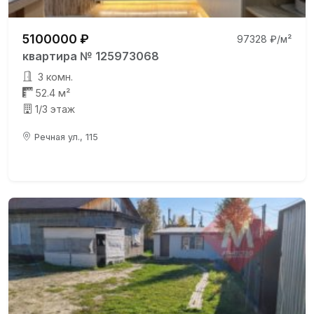
5100000 ₽
97328 ₽/м²
квартира № 125973068
3 комн.
52.4 м²
1/3 этаж
Речная ул., 115