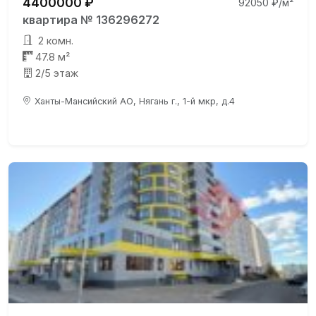
4400000 ₽
92050 ₽/м²
квартира № 136296272
2 комн.
47.8 м²
2/5 этаж
Ханты-Мансийский АО, Нягань г., 1-й мкр, д.4