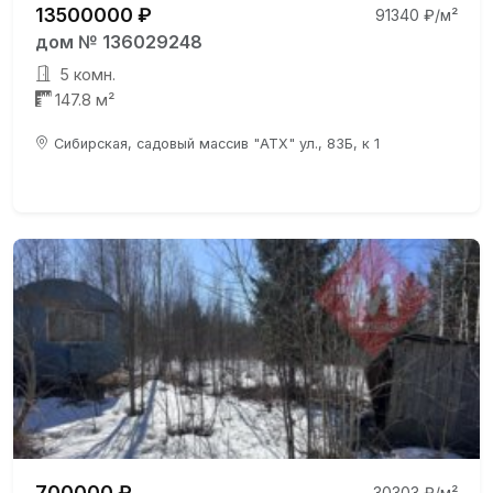
13500000 ₽
91340 ₽/м²
дом № 136029248
5 комн.
147.8 м²
Сибирская, садовый массив "АТХ" ул., 83Б, к 1
700000 ₽
30303 ₽/м²