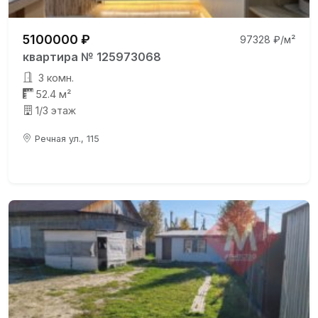
5100000 ₽
97328 ₽/м²
квартира № 125973068
3 комн.
52.4 м²
1/3 этаж
Речная ул., 115