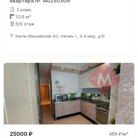
квартира № 140250309
2 комн.
53.6 м²
6/9 этаж
Ханты-Мансийский АО, Нягань г., 4-й мкр, д.10
25000 ₽
469 ₽/м²