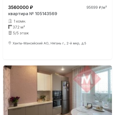
3560000 ₽
95699 ₽/м²
квартира № 105143569
1 комн.
37.2 м²
5/5 этаж
Ханты-Мансийский АО, Нягань г., 2-й мкр, д.5