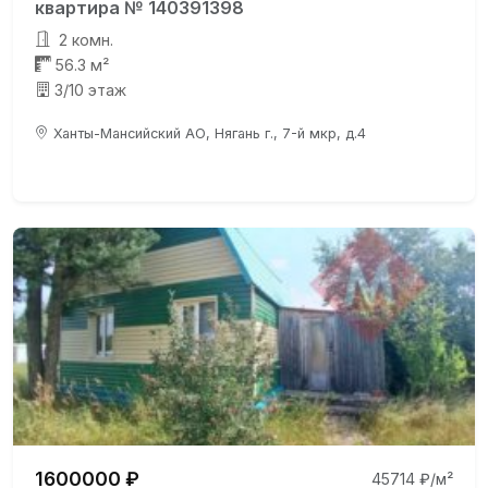
квартира № 140391398
2 комн.
56.3 м²
3/10 этаж
Ханты-Мансийский АО, Нягань г., 7-й мкр, д.4
1600000 ₽
45714 ₽/м²