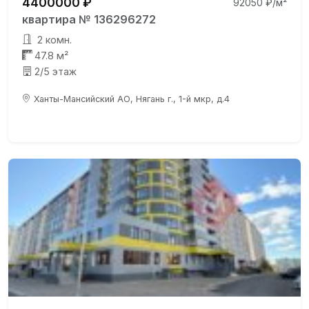
4400000 ₽
92050 ₽/м²
квартира № 136296272
2 комн.
47.8 м²
2/5 этаж
Ханты-Мансийский АО, Нягань г., 1-й мкр, д.4