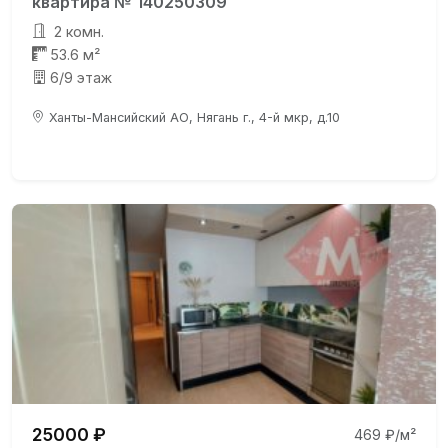
квартира № 140250309
2 комн.
53.6 м²
6/9 этаж
Ханты-Мансийский АО, Нягань г., 4-й мкр, д.10
25000 ₽
469 ₽/м²