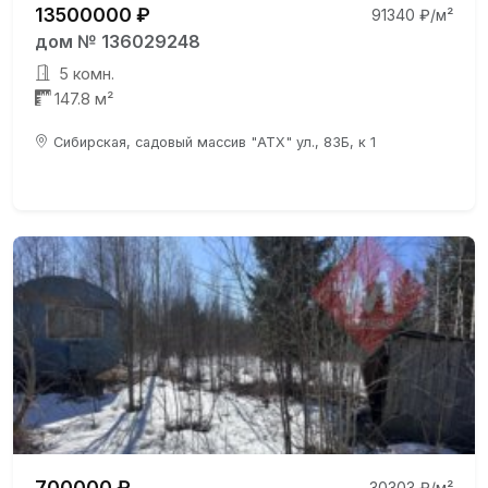
13500000 ₽
91340 ₽/м²
дом № 136029248
5 комн.
147.8 м²
Сибирская, садовый массив "АТХ" ул., 83Б, к 1
700000 ₽
30303 ₽/м²