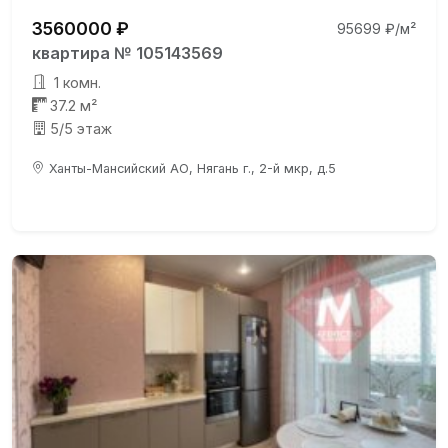
3560000 ₽
95699 ₽/м²
квартира № 105143569
1 комн.
37.2 м²
5/5 этаж
Ханты-Мансийский АО, Нягань г., 2-й мкр, д.5