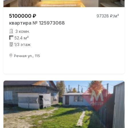
5100000 ₽
97328 ₽/м²
квартира № 125973068
3 комн.
52.4 м²
1/3 этаж
Речная ул., 115