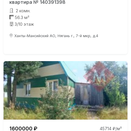
квартира № 140391398
2 комн.
56.3 м²
3/10 этаж
Ханты-Мансийский АО, Нягань г., 7-й мкр, д.4
1600000 ₽
45714 ₽/м²