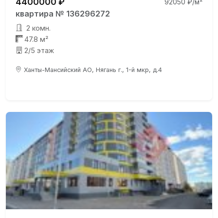
4400000 ₽
92050 ₽/м²
квартира № 136296272
2 комн.
47.8 м²
2/5 этаж
Ханты-Мансийский АО, Нягань г., 1-й мкр, д.4