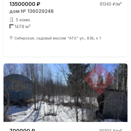
13500000 ₽
91340 ₽/м²
дом № 136029248
5 комн.
147.8 м²
Сибирская, садовый массив "АТХ" ул., 83Б, к 1
700000 ₽
30303 ₽/м²