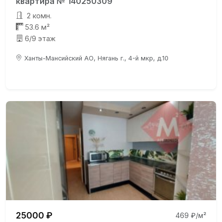
квартира № 140250309
2 комн.
53.6 м²
6/9 этаж
Ханты-Мансийский АО, Нягань г., 4-й мкр, д.10
25000 ₽
469 ₽/м²