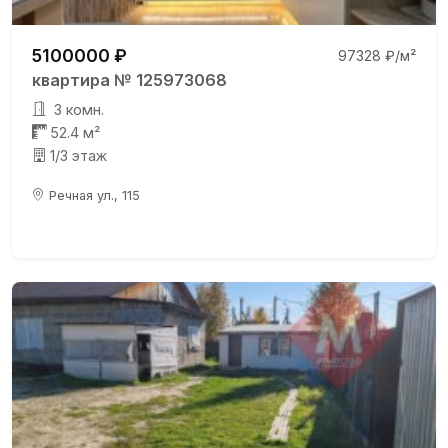
5100000 ₽
97328 ₽/м²
квартира № 125973068
3 комн.
52.4 м²
1/3 этаж
Речная ул., 115