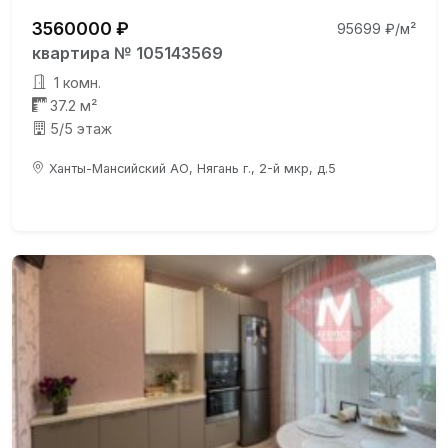
3560000 ₽
95699 ₽/м²
квартира № 105143569
1 комн.
37.2 м²
5/5 этаж
Ханты-Мансийский АО, Нягань г., 2-й мкр, д.5