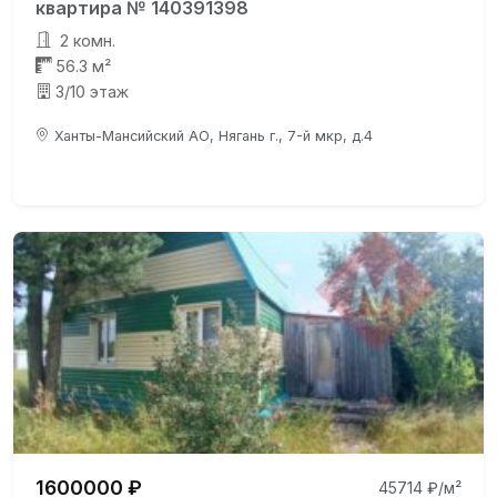
квартира № 140391398
2 комн.
56.3 м²
3/10 этаж
Ханты-Мансийский АО, Нягань г., 7-й мкр, д.4
1600000 ₽
45714 ₽/м²