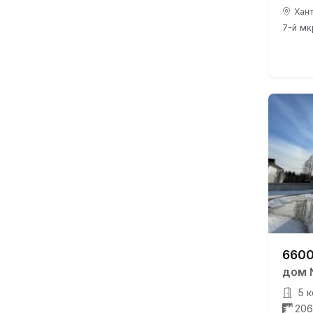
Хант
7-й мкр
6600
дом 
5 к
206