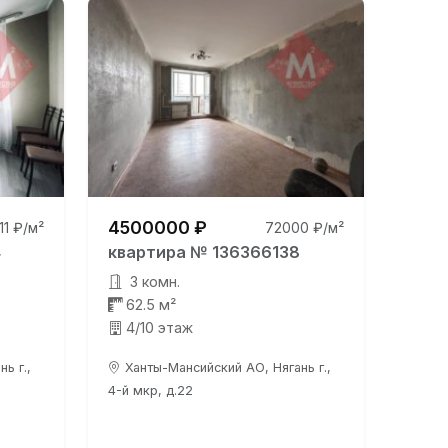
4500000 ₽
111 ₽/м²
72000 ₽/м²
4
квартира № 136366138
3 комн.
62.5 м²
4/10 этаж
ь г.,
Ханты-Мансийский АО, Нягань г.,
4-й мкр, д.22