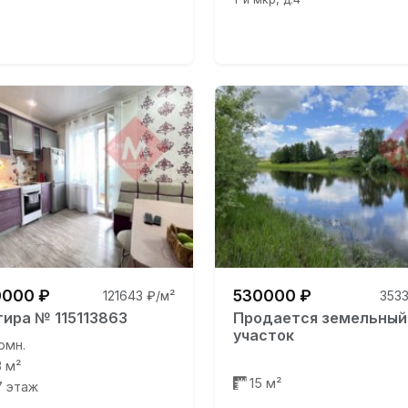
000 ₽
530000 ₽
121643 ₽/м²
3533
тира № 115113863
Продается земельный
участок
омн.
3 м²
15 м²
17 этаж