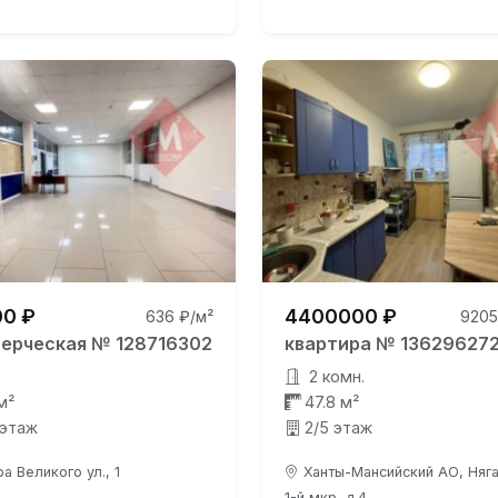
0 ₽
4400000 ₽
636 ₽/м²
9205
ерческая № 128716302
квартира № 13629627
2 комн.
м²
47.8 м²
 этаж
2/5 этаж
а Великого ул., 1
Ханты-Мансийский АО, Няган
1-й мкр, д.4