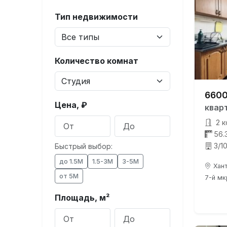
Тип недвижимости
Количество комнат
6600
Цена, ₽
квар
2 к
56.
3/1
Быстрый выбор:
до 1.5М
1.5-3М
3-5М
Хант
от 5М
7-й мк
Площадь, м²