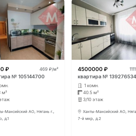
0 ₽
4500000 ₽
469 ₽/м²
111
тира № 105144700
квартира № 13927653
омн.
1 комн.
3 м²
40.5 м²
 этаж
3/10 этаж
ы-Мансийский АО, Нягань г.,
Ханты-Мансийский АО, Няган
, д.1
7-й мкр, д.2