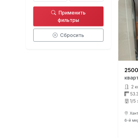
Применить
фильтры
Сбросить
2500
квар
2 к
53.
1/5
Хант
6-й мкр