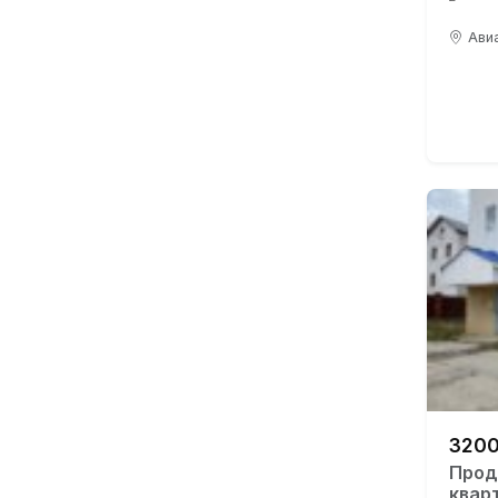
Авиа
3200
Прод
квар