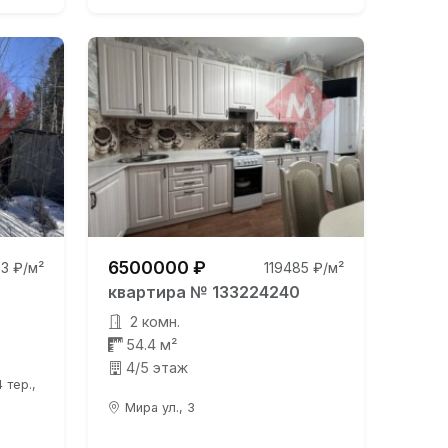
6500000 ₽
3 ₽/м²
119485 ₽/м²
квартира № 133224240
2 комн.
54.4 м²
4/5 этаж
 тер.,
Мира ул., 3