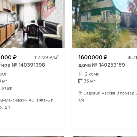
000 ₽
1600000 ₽
117229 ₽/м²
4571
тира № 140391398
дача № 140253159
омн.
2 комн.
3 м²
35 м²
0 этаж
Садовый массив 3 проезд 8
ы-Мансийский АО, Нягань г.,
174
р, д.4