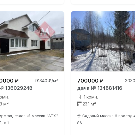
0000 ₽
700000 ₽
91340 ₽/м²
3030
№ 136029248
дача № 134881416
омн.
1 комн.
.8 м²
23.1 м²
ирская, садовый массив "АТХ"
Садовый массив 6 проезд 4
Б, к 1
86