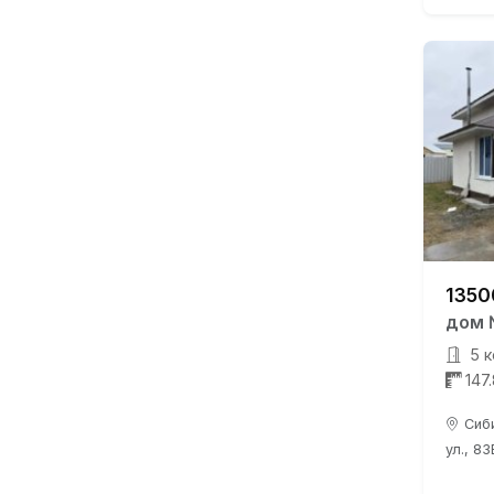
1350
дом 
5 к
147
Сиб
ул., 83