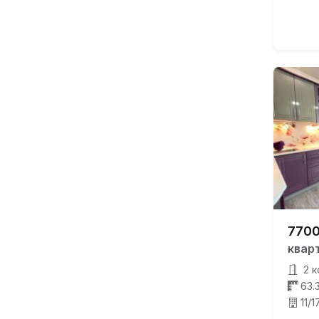
7700
квар
2 к
63.
11/