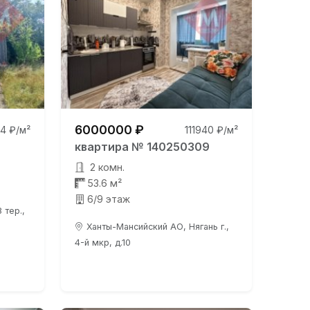
6000000 ₽
4 ₽/м²
111940 ₽/м²
квартира № 140250309
2 комн.
53.6 м²
6/9 этаж
 тер.,
Ханты-Мансийский АО, Нягань г.,
4-й мкр, д.10