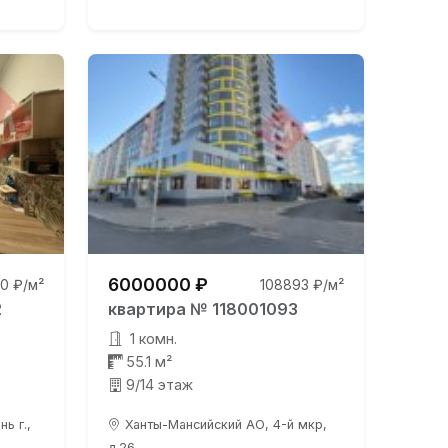
6000000 ₽
0 ₽/м²
108893 ₽/м²
2
квартира № 118001093
1 комн.
55.1 м²
9/14 этаж
ь г.,
Ханты-Мансийский АО, 4-й мкр,
д.26