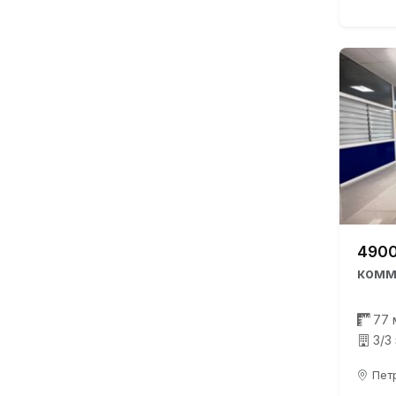
4900
комм
77 
3/3
Петр