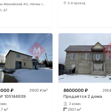
5-й проезд
ы-Мансийский АО, Нягань г.,
, д.1
000 ₽
8600000 ₽
31930 ₽/м²
2964
№ 105144939
Продаётся 2 дома
омн.
3 комн.
.7 м²
290.1 м²