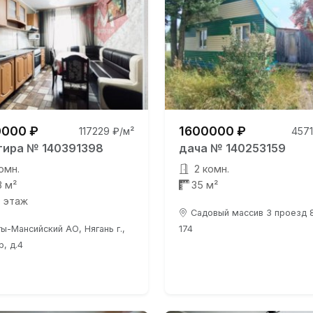
000 ₽
1600000 ₽
117229 ₽/м²
4571
тира № 140391398
дача № 140253159
омн.
2 комн.
3 м²
35 м²
0 этаж
Садовый массив 3 проезд 8
ы-Мансийский АО, Нягань г.,
174
р, д.4