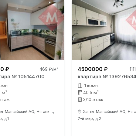
0 ₽
4500000 ₽
469 ₽/м²
111
тира № 105144700
квартира № 13927653
омн.
1 комн.
3 м²
40.5 м²
 этаж
3/10 этаж
ы-Мансийский АО, Нягань г.,
Ханты-Мансийский АО, Няган
, д.1
7-й мкр, д.2