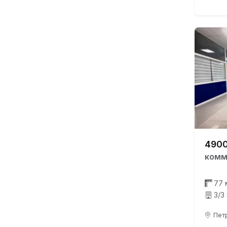
4900
комм
77 
3/3
Петр