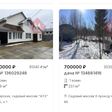
0000 ₽
700000 ₽
91340 ₽/м²
3030
№ 136029248
дача № 134881416
омн.
1 комн.
.8 м²
23.1 м²
ирская, садовый массив "АТХ"
Садовый массив 6 проезд 4
Б, к 1
86