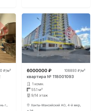
6000000 ₽
0 ₽/м²
108893 ₽/м²
2
квартира № 118001093
1 комн.
55.1 м²
9/14 этаж
ь г.,
Ханты-Мансийский АО, 4-й мкр,
д.26