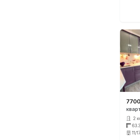
7700
квар
2 к
63.
11/