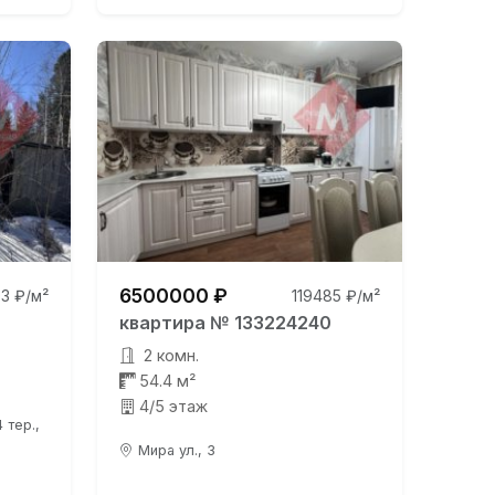
6500000 ₽
3 ₽/м²
119485 ₽/м²
квартира № 133224240
2 комн.
54.4 м²
4/5 этаж
 тер.,
Мира ул., 3