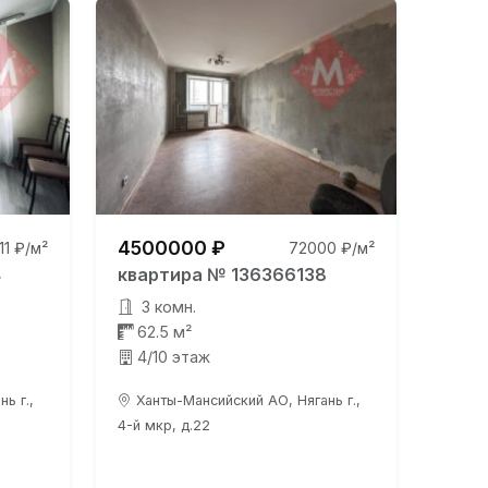
4500000 ₽
111 ₽/м²
72000 ₽/м²
4
квартира № 136366138
3 комн.
62.5 м²
4/10 этаж
ь г.,
Ханты-Мансийский АО, Нягань г.,
4-й мкр, д.22