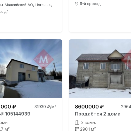
5-й проезд
ы-Мансийский АО, Нягань г.,
, д.1
000 ₽
8600000 ₽
31930 ₽/м²
2964
№ 105144939
Продаётся 2 дома
омн.
3 комн.
.7 м²
290.1 м²