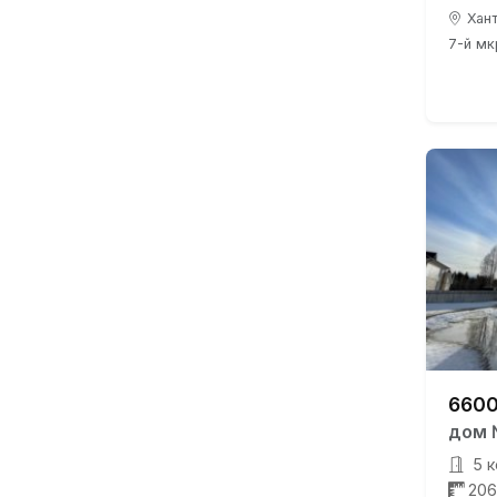
Хант
7-й мкр
6600
дом 
5 к
206