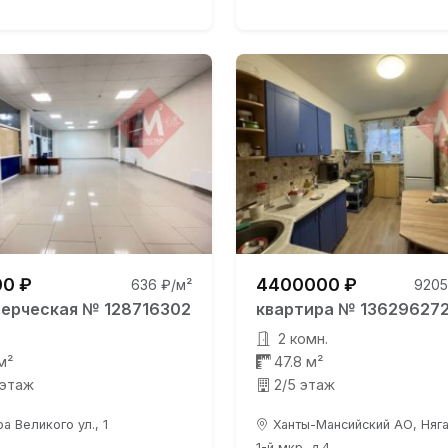
0 ₽
4400000 ₽
636 ₽/м²
9205
ерческая № 128716302
квартира № 13629627
2 комн.
м²
47.8 м²
 этаж
2/5 этаж
а Великого ул., 1
Ханты-Мансийский АО, Няган
1-й мкр, д.4