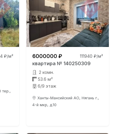
6000000 ₽
4 ₽/м²
111940 ₽/м²
квартира № 140250309
2 комн.
53.6 м²
6/9 этаж
 тер.,
Ханты-Мансийский АО, Нягань г.,
4-й мкр, д.10