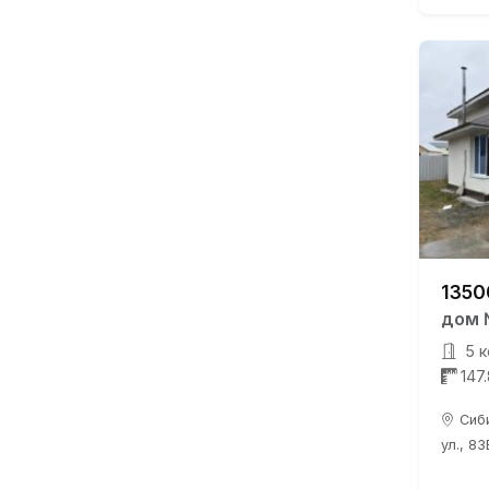
1350
дом 
5 к
147
Сиб
ул., 83