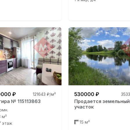
000 ₽
530000 ₽
121643 ₽/м²
3533
тира № 115113863
Продается земельный
участок
омн.
3 м²
15 м²
17 этаж