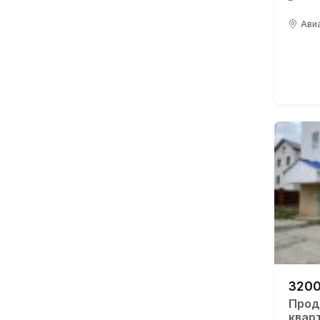
Авиа
3200
Прод
квар