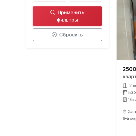
Применить
фильтры
Сбросить
2500
квар
2 к
53.
1/5
Хант
6-й мкр