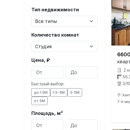
Тип недвижимости
Количество комнат
6600
Цена, ₽
квар
2 к
56.
3/1
Быстрый выбор:
до 1.5М
1.5-3М
3-5М
Хант
от 5М
7-й мк
Площадь, м²