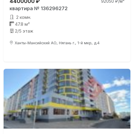
4400000 ₽
92050 ₽/м²
квартира № 136296272
2 комн.
47.8 м²
2/5 этаж
Ханты-Мансийский АО, Нягань г., 1-й мкр, д.4