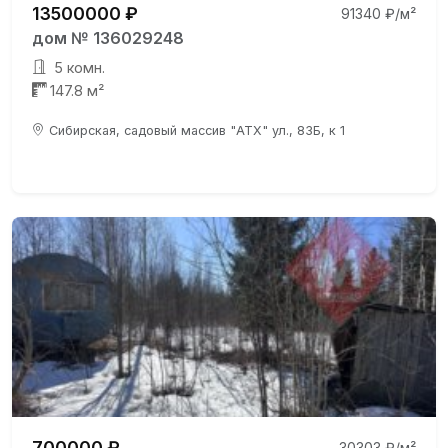
13500000 ₽
91340 ₽/м²
дом № 136029248
5 комн.
147.8 м²
Сибирская, садовый массив "АТХ" ул., 83Б, к 1
700000 ₽
30303 ₽/м²