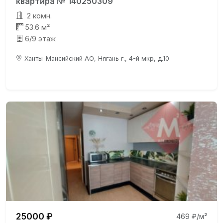
квартира № 140250309
2 комн.
53.6 м²
6/9 этаж
Ханты-Мансийский АО, Нягань г., 4-й мкр, д.10
25000 ₽
469 ₽/м²