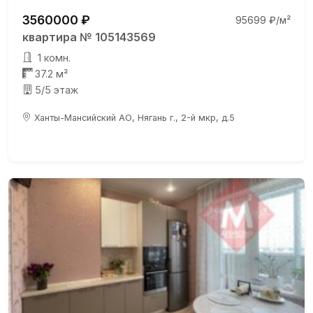
3560000 ₽
95699 ₽/м²
квартира № 105143569
1 комн.
37.2 м²
5/5 этаж
Ханты-Мансийский АО, Нягань г., 2-й мкр, д.5