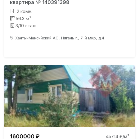
квартира № 140391398
2 комн.
56.3 м²
3/10 этаж
Ханты-Мансийский АО, Нягань г., 7-й мкр, д.4
1600000 ₽
45714 ₽/м²