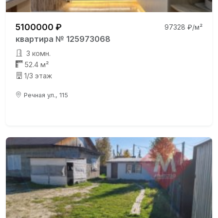
5100000 ₽
97328 ₽/м²
квартира № 125973068
3 комн.
52.4 м²
1/3 этаж
Речная ул., 115