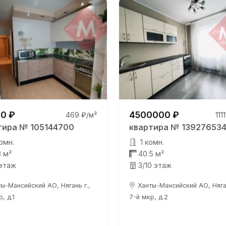
0 ₽
4500000 ₽
469 ₽/м²
111
тира № 105144700
квартира № 13927653
омн.
1 комн.
3 м²
40.5 м²
 этаж
3/10 этаж
ы-Мансийский АО, Нягань г.,
Ханты-Мансийский АО, Няган
, д.1
7-й мкр, д.2