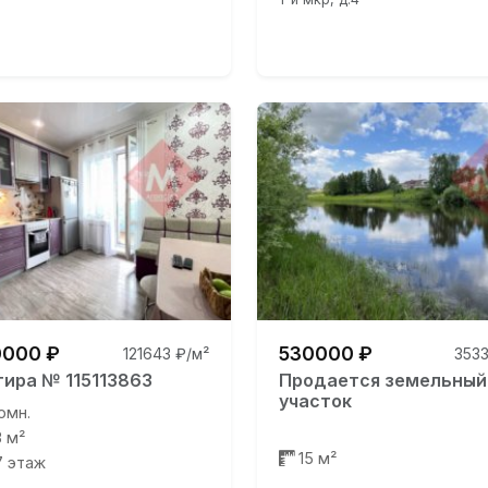
000 ₽
530000 ₽
121643 ₽/м²
3533
тира № 115113863
Продается земельный
участок
омн.
3 м²
15 м²
17 этаж