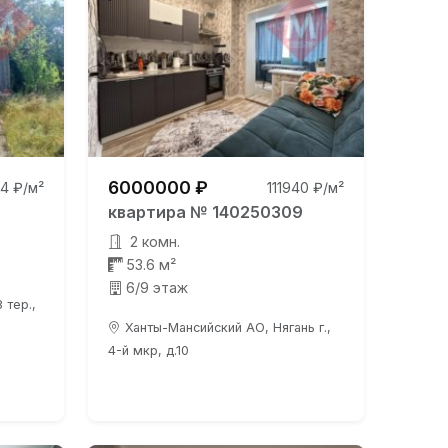
6000000 ₽
4 ₽/м²
111940 ₽/м²
квартира № 140250309
2 комн.
53.6 м²
6/9 этаж
 тер.,
Ханты-Мансийский АО, Нягань г.,
4-й мкр, д.10