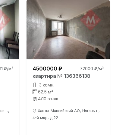
4500000 ₽
111 ₽/м²
72000 ₽/м²
4
квартира № 136366138
3 комн.
62.5 м²
4/10 этаж
ь г.,
Ханты-Мансийский АО, Нягань г.,
4-й мкр, д.22