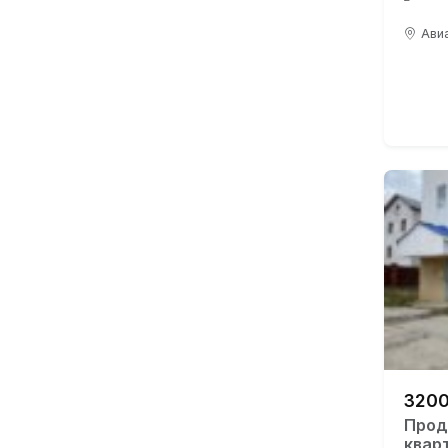
Авиа
3200
Прод
квар