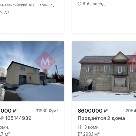
5-й проезд
ы-Мансийский АО, Нягань г.,
, д.1
000 ₽
8600000 ₽
31930 ₽/м²
2964
№ 105144939
Продаётся 2 дома
омн.
3 комн.
.7 м²
290.1 м²