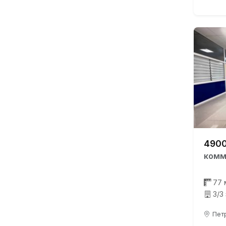
4900
комм
77 
3/3
Петр