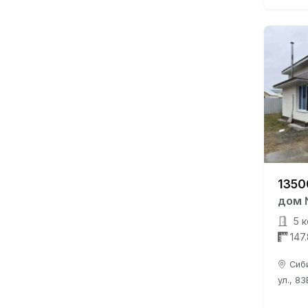
1350
дом 
5 к
147
Сиб
ул., 83