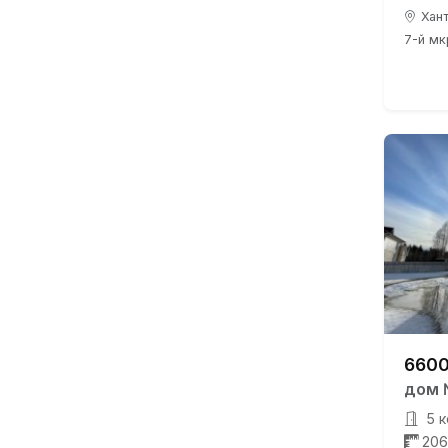
Хант
7-й мкр
6600
дом 
5 к
206