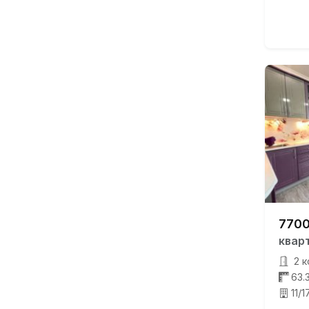
7700
квар
2 к
63.
11/