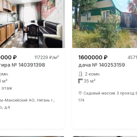
000 ₽
1600000 ₽
117229 ₽/м²
4571
тира № 140391398
дача № 140253159
омн.
2 комн.
3 м²
35 м²
0 этаж
Садовый массив 3 проезд 8
ы-Мансийский АО, Нягань г.,
174
р, д.4