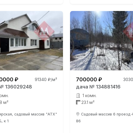
0000 ₽
700000 ₽
91340 ₽/м²
3030
№ 136029248
дача № 134881416
омн.
1 комн.
.8 м²
23.1 м²
ирская, садовый массив "АТХ"
Садовый массив 6 проезд 4
Б, к 1
86