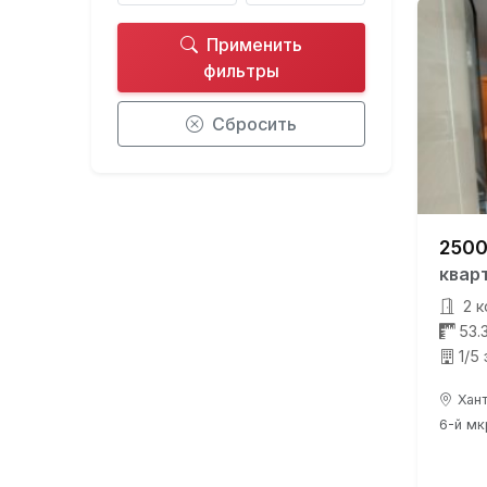
Применить
фильтры
Сбросить
2500
квар
2 к
53.
1/5
Хант
6-й мкр