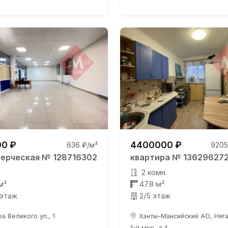
0 ₽
4400000 ₽
636 ₽/м²
9205
ерческая № 128716302
квартира № 13629627
2 комн.
м²
47.8 м²
 этаж
2/5 этаж
а Великого ул., 1
Ханты-Мансийский АО, Няган
1-й мкр, д.4