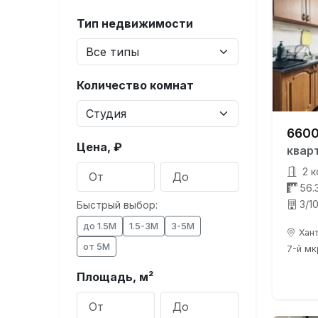
Тип недвижимости
Количество комнат
6600
Цена, ₽
квар
2 к
56.
3/1
Быстрый выбор:
до 1.5М
1.5-3М
3-5М
Хант
от 5М
7-й мк
Площадь, м²