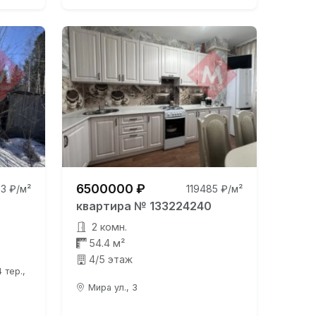
6500000 ₽
3 ₽/м²
119485 ₽/м²
квартира № 133224240
2 комн.
54.4 м²
4/5 этаж
 тер.,
Мира ул., 3