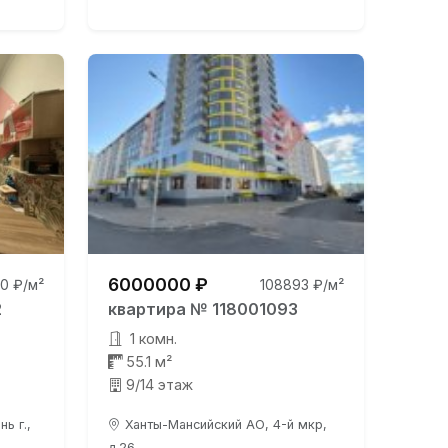
6000000 ₽
0 ₽/м²
108893 ₽/м²
2
квартира № 118001093
1 комн.
55.1 м²
9/14 этаж
ь г.,
Ханты-Мансийский АО, 4-й мкр,
д.26