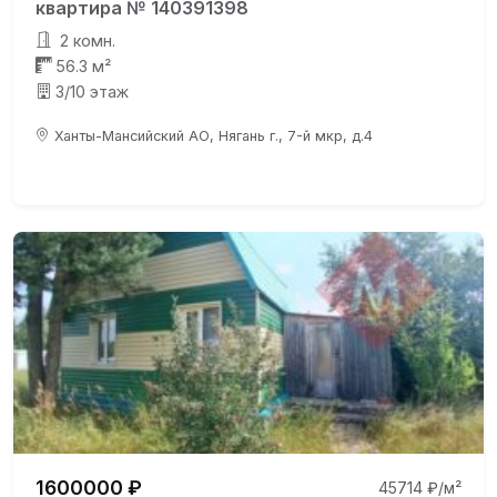
квартира № 140391398
2 комн.
56.3 м²
3/10 этаж
Ханты-Мансийский АО, Нягань г., 7-й мкр, д.4
1600000 ₽
45714 ₽/м²