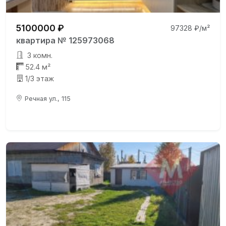
5100000 ₽
97328 ₽/м²
квартира № 125973068
3 комн.
52.4 м²
1/3 этаж
Речная ул., 115