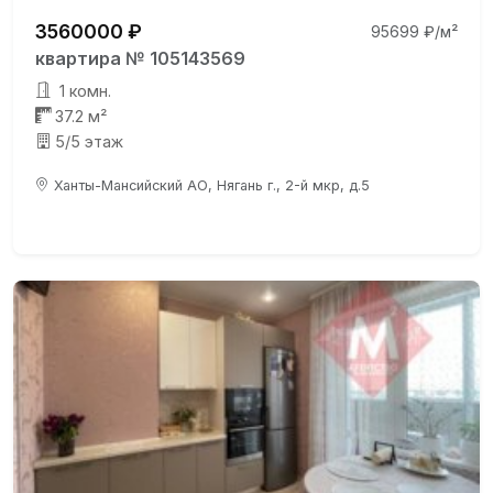
3560000 ₽
95699 ₽/м²
квартира № 105143569
1 комн.
37.2 м²
5/5 этаж
Ханты-Мансийский АО, Нягань г., 2-й мкр, д.5