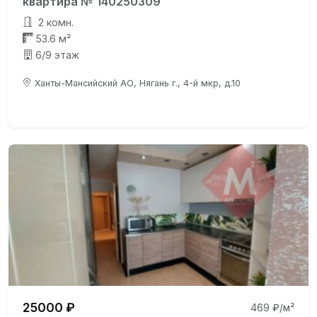
квартира № 140250309
2 комн.
53.6 м²
6/9 этаж
Ханты-Мансийский АО, Нягань г., 4-й мкр, д.10
25000 ₽
469 ₽/м²