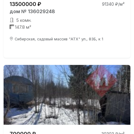
13500000 ₽
91340 ₽/м²
дом № 136029248
5 комн.
147.8 м²
Сибирская, садовый массив "АТХ" ул., 83Б, к 1
700000 ₽
30303 ₽/м²