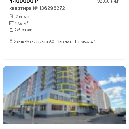
4400000 ₽
92050 ₽/м²
квартира № 136296272
2 комн.
47.8 м²
2/5 этаж
Ханты-Мансийский АО, Нягань г., 1-й мкр, д.4