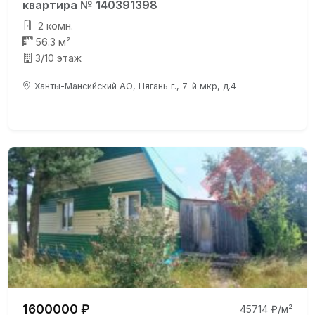
квартира № 140391398
2 комн.
56.3 м²
3/10 этаж
Ханты-Мансийский АО, Нягань г., 7-й мкр, д.4
1600000 ₽
45714 ₽/м²