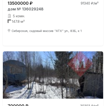
13500000 ₽
91340 ₽/м²
дом № 136029248
5 комн.
147.8 м²
Сибирская, садовый массив "АТХ" ул., 83Б, к 1
700000 ₽
30303 ₽/м²