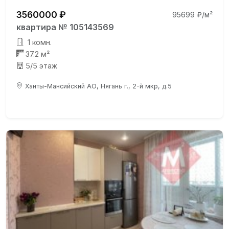
3560000 ₽
95699 ₽/м²
квартира № 105143569
1 комн.
37.2 м²
5/5 этаж
Ханты-Мансийский АО, Нягань г., 2-й мкр, д.5