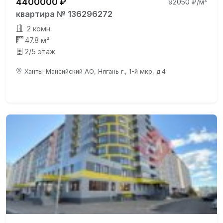
4400000 ₽
92050 ₽/м²
квартира № 136296272
2 комн.
47.8 м²
2/5 этаж
Ханты-Мансийский АО, Нягань г., 1-й мкр, д.4