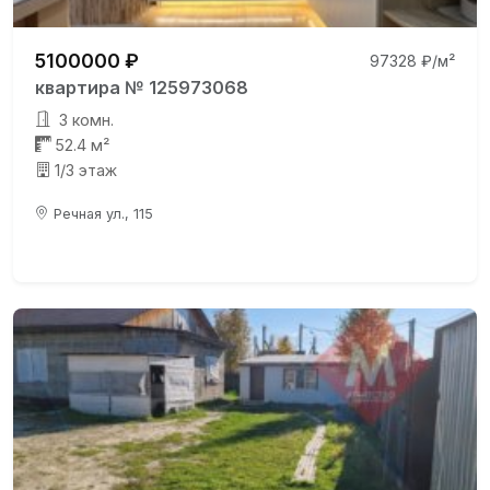
5100000 ₽
97328 ₽/м²
квартира № 125973068
3 комн.
52.4 м²
1/3 этаж
Речная ул., 115