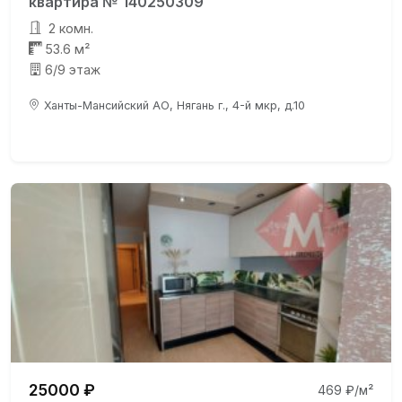
квартира № 140250309
2 комн.
53.6 м²
6/9 этаж
Ханты-Мансийский АО, Нягань г., 4-й мкр, д.10
25000 ₽
469 ₽/м²