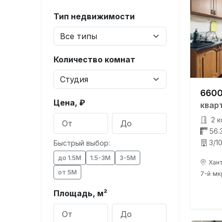
Тип недвижимости
Количество комнат
6600
Цена, ₽
квар
2 к
56.
3/1
Быстрый выбор:
до 1.5М
1.5-3М
3-5М
Хант
от 5М
7-й мк
Площадь, м²