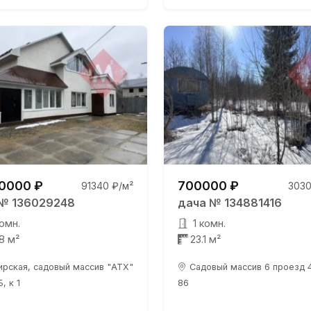
0000 ₽
700000 ₽
91340 ₽/м²
3030
№ 136029248
дача № 134881416
омн.
1 комн.
.8 м²
23.1 м²
ирская, садовый массив "АТХ"
Садовый массив 6 проезд 4
Б, к 1
86