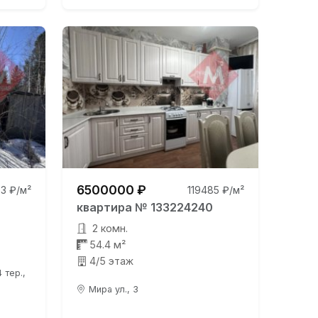
6500000 ₽
3 ₽/м²
119485 ₽/м²
квартира № 133224240
2 комн.
54.4 м²
4/5 этаж
 тер.,
Мира ул., 3