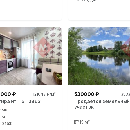
000 ₽
530000 ₽
121643 ₽/м²
3533
тира № 115113863
Продается земельный
участок
омн.
3 м²
15 м²
17 этаж