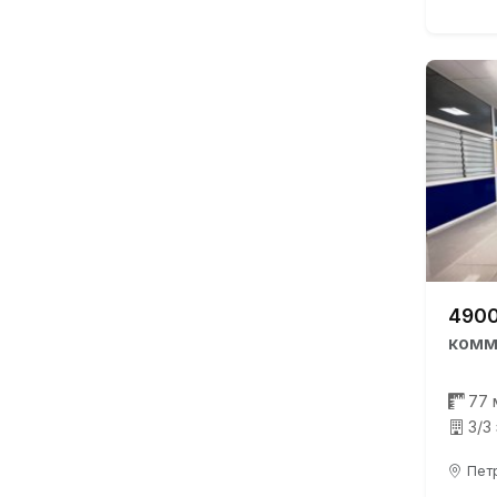
4900
комм
77 
3/3
Петр