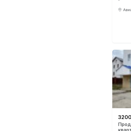
Авиа
3200
Прод
квар