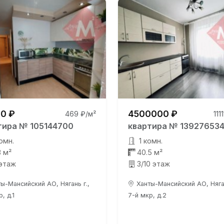
0 ₽
4500000 ₽
469 ₽/м²
111
тира № 105144700
квартира № 13927653
омн.
1 комн.
3 м²
40.5 м²
 этаж
3/10 этаж
ы-Мансийский АО, Нягань г.,
Ханты-Мансийский АО, Няган
, д.1
7-й мкр, д.2