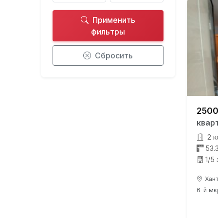
Применить
фильтры
Сбросить
2500
квар
2 к
53.
1/5
Хант
6-й мкр