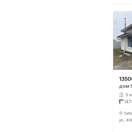
1350
дом 
5 к
147
Сиб
ул., 83