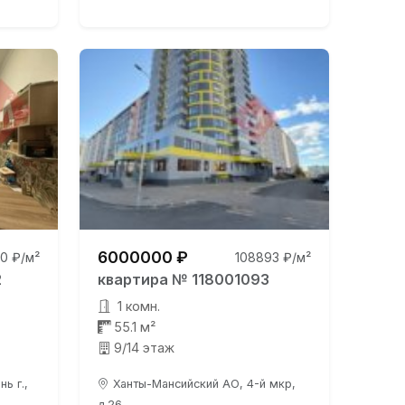
6000000 ₽
0 ₽/м²
108893 ₽/м²
2
квартира № 118001093
1 комн.
55.1 м²
9/14 этаж
ь г.,
Ханты-Мансийский АО, 4-й мкр,
д.26