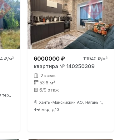
6000000 ₽
4 ₽/м²
111940 ₽/м²
квартира № 140250309
2 комн.
53.6 м²
6/9 этаж
 тер.,
Ханты-Мансийский АО, Нягань г.,
4-й мкр, д.10