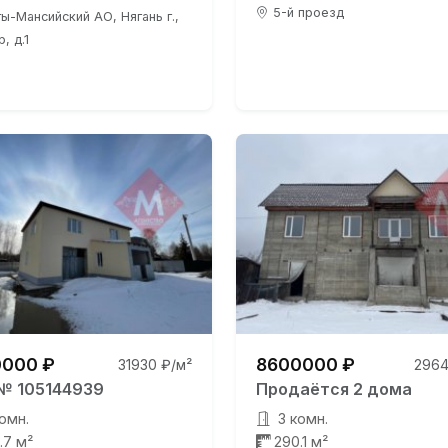
5-й проезд
ы-Мансийский АО, Нягань г.,
, д.1
000 ₽
8600000 ₽
31930 ₽/м²
2964
№ 105144939
Продаётся 2 дома
омн.
3 комн.
.7 м²
290.1 м²