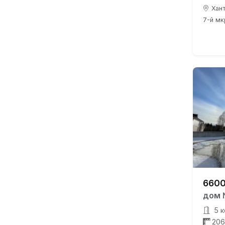
Хант
7-й мкр
6600
дом 
5 к
206