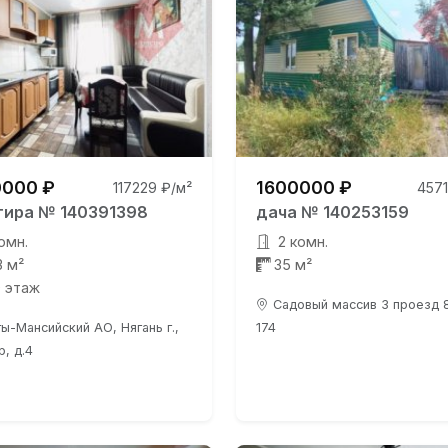
000 ₽
1600000 ₽
117229 ₽/м²
4571
тира № 140391398
дача № 140253159
омн.
2 комн.
3 м²
35 м²
0 этаж
Садовый массив 3 проезд 8
ы-Мансийский АО, Нягань г.,
174
р, д.4