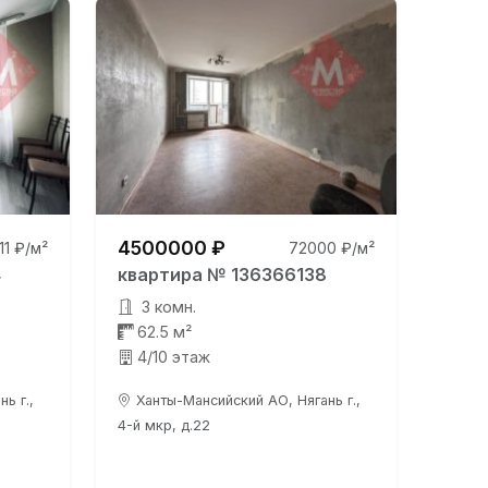
4500000 ₽
111 ₽/м²
72000 ₽/м²
4
квартира № 136366138
3 комн.
62.5 м²
4/10 этаж
ь г.,
Ханты-Мансийский АО, Нягань г.,
4-й мкр, д.22