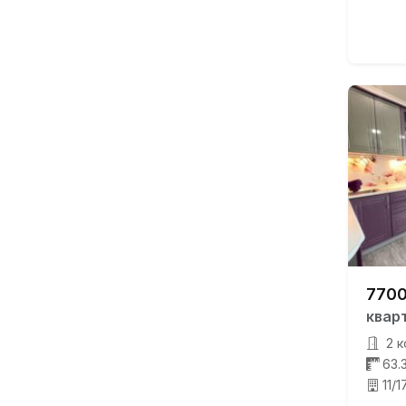
7700
квар
2 к
63.
11/