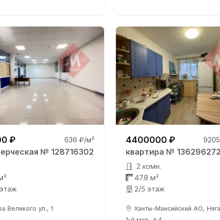
0 ₽
4400000 ₽
636 ₽/м²
9205
ерческая № 128716302
квартира № 13629627
2 комн.
м²
47.8 м²
 этаж
2/5 этаж
а Великого ул., 1
Ханты-Мансийский АО, Няган
1-й мкр, д.4