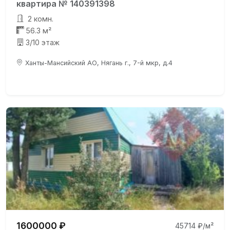
квартира № 140391398
2 комн.
56.3 м²
3/10 этаж
Ханты-Мансийский АО, Нягань г., 7-й мкр, д.4
1600000 ₽
45714 ₽/м²