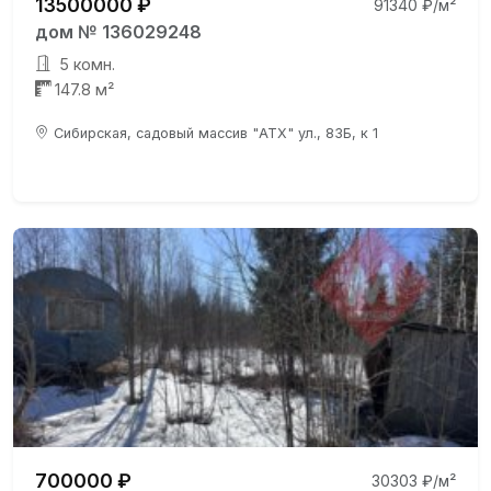
13500000 ₽
91340 ₽/м²
дом № 136029248
5 комн.
147.8 м²
Сибирская, садовый массив "АТХ" ул., 83Б, к 1
700000 ₽
30303 ₽/м²