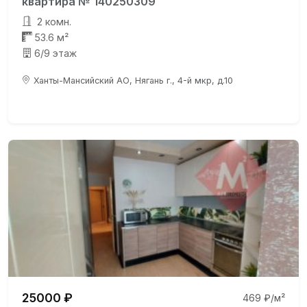
квартира № 140250309
2 комн.
53.6 м²
6/9 этаж
Ханты-Мансийский АО, Нягань г., 4-й мкр, д.10
25000 ₽
469 ₽/м²