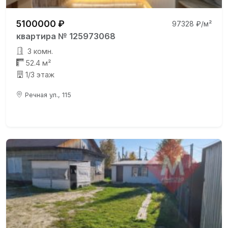
5100000 ₽
97328 ₽/м²
квартира № 125973068
3 комн.
52.4 м²
1/3 этаж
Речная ул., 115