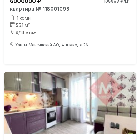
6000000 ₽
108893 ₽/м²
квартира № 118001093
1 комн.
55.1 м²
9/14 этаж
Ханты-Мансийский АО, 4-й мкр, д.26