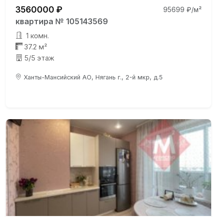
3560000 ₽
95699 ₽/м²
квартира № 105143569
1 комн.
37.2 м²
5/5 этаж
Ханты-Мансийский АО, Нягань г., 2-й мкр, д.5