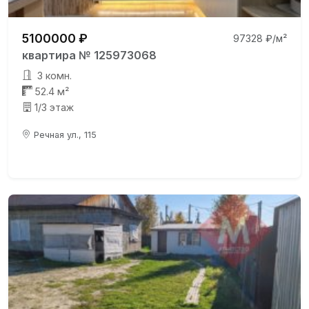
5100000 ₽
97328 ₽/м²
квартира № 125973068
3 комн.
52.4 м²
1/3 этаж
Речная ул., 115