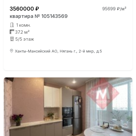
3560000 ₽
95699 ₽/м²
квартира № 105143569
1 комн.
37.2 м²
5/5 этаж
Ханты-Мансийский АО, Нягань г., 2-й мкр, д.5