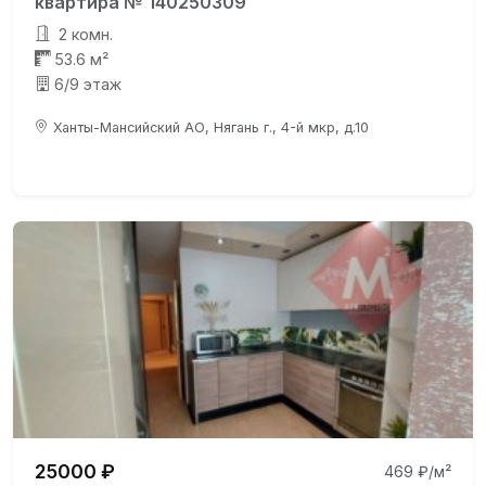
квартира № 140250309
2 комн.
53.6 м²
6/9 этаж
Ханты-Мансийский АО, Нягань г., 4-й мкр, д.10
25000 ₽
469 ₽/м²