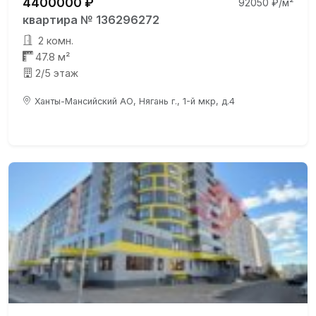
4400000 ₽
92050 ₽/м²
квартира № 136296272
2 комн.
47.8 м²
2/5 этаж
Ханты-Мансийский АО, Нягань г., 1-й мкр, д.4