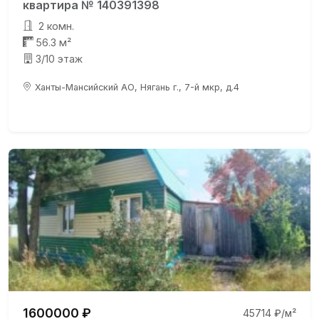
квартира № 140391398
2 комн.
56.3 м²
3/10 этаж
Ханты-Мансийский АО, Нягань г., 7-й мкр, д.4
1600000 ₽
45714 ₽/м²