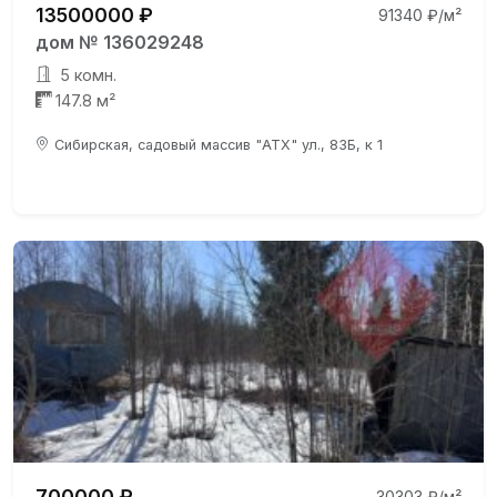
13500000 ₽
91340 ₽/м²
дом № 136029248
5 комн.
147.8 м²
Сибирская, садовый массив "АТХ" ул., 83Б, к 1
700000 ₽
30303 ₽/м²