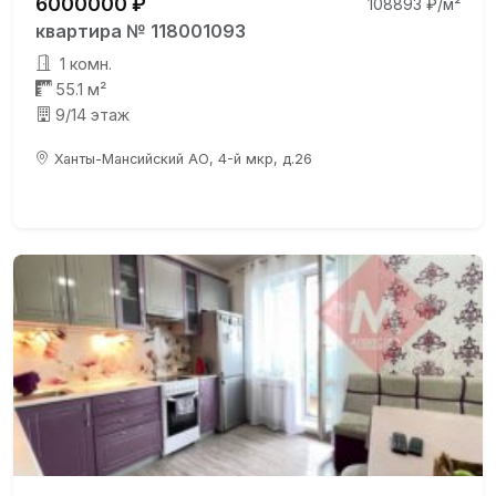
6000000 ₽
108893 ₽/м²
квартира № 118001093
1 комн.
55.1 м²
9/14 этаж
Ханты-Мансийский АО, 4-й мкр, д.26