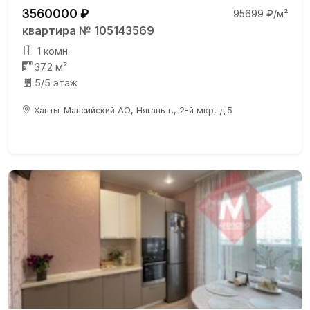
3560000 ₽
95699 ₽/м²
квартира № 105143569
1 комн.
37.2 м²
5/5 этаж
Ханты-Мансийский АО, Нягань г., 2-й мкр, д.5