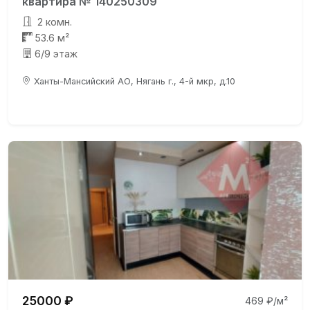
квартира № 140250309
2 комн.
53.6 м²
6/9 этаж
Ханты-Мансийский АО, Нягань г., 4-й мкр, д.10
25000 ₽
469 ₽/м²