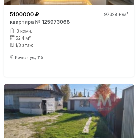
5100000 ₽
97328 ₽/м²
квартира № 125973068
3 комн.
52.4 м²
1/3 этаж
Речная ул., 115