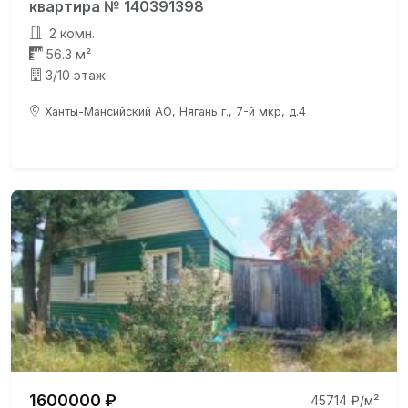
квартира № 140391398
2 комн.
56.3 м²
3/10 этаж
Ханты-Мансийский АО, Нягань г., 7-й мкр, д.4
1600000 ₽
45714 ₽/м²