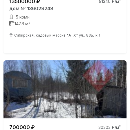
13500000 ₽
91340 ₽/м²
дом № 136029248
5 комн.
147.8 м²
Сибирская, садовый массив "АТХ" ул., 83Б, к 1
700000 ₽
30303 ₽/м²