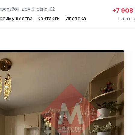
крорайон, дом 6, офис 102
+7 908
реимущества
Контакты
Ипотека
Пн-пт: с