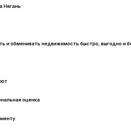
а Нягань
ь и обменивать недвижимость быстро, выгодно и б
яют
ональная оценка
лиенту