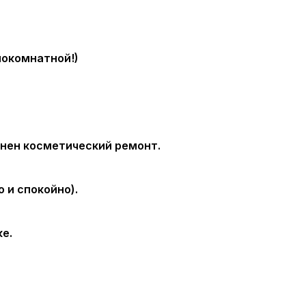
днокомнатной!)
лнен
косметический ремонт
.
 и спокойно).
е.