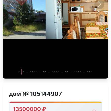
Предыдущее
След
дом № 105144907
13500000 ₽