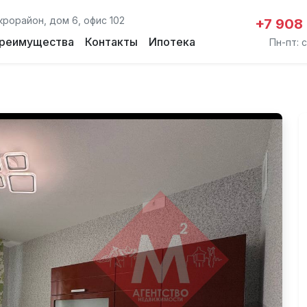
крорайон, дом 6, офис 102
+7 908
реимущества
Контакты
Ипотека
Пн-пт: с