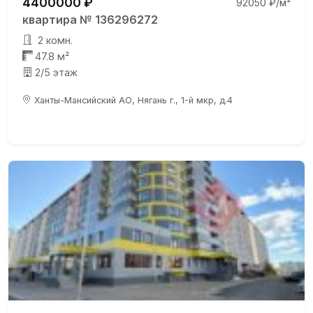
4400000 ₽
92050 ₽/м²
квартира № 136296272
2 комн.
47.8 м²
2/5 этаж
Ханты-Мансийский АО, Нягань г., 1-й мкр, д.4