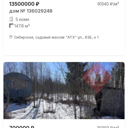
13500000 ₽
91340 ₽/м²
дом № 136029248
5 комн.
147.8 м²
Сибирская, садовый массив "АТХ" ул., 83Б, к 1
700000 ₽
30303 ₽/м²