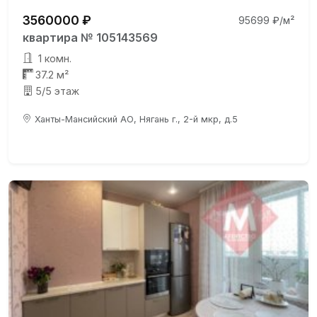
3560000 ₽
95699 ₽/м²
квартира № 105143569
1 комн.
37.2 м²
5/5 этаж
Ханты-Мансийский АО, Нягань г., 2-й мкр, д.5