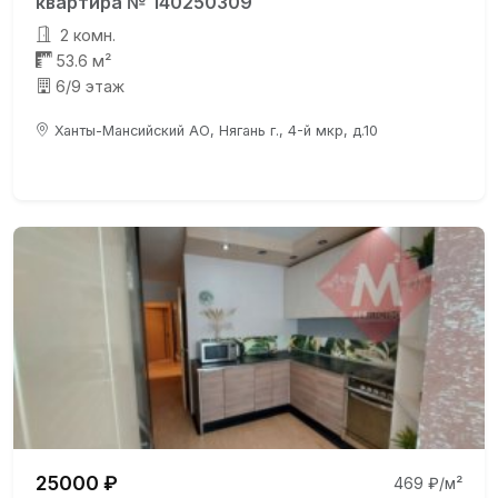
квартира № 140250309
2 комн.
53.6 м²
6/9 этаж
Ханты-Мансийский АО, Нягань г., 4-й мкр, д.10
25000 ₽
469 ₽/м²