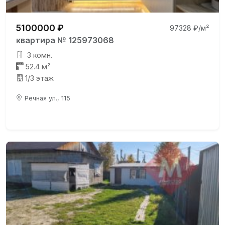
5100000 ₽
97328 ₽/м²
квартира № 125973068
3 комн.
52.4 м²
1/3 этаж
Речная ул., 115