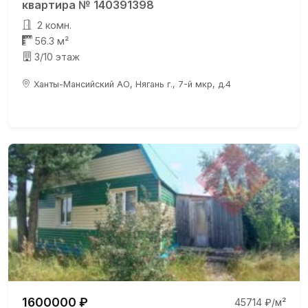
квартира № 140391398
2 комн.
56.3 м²
3/10 этаж
Ханты-Мансийский АО, Нягань г., 7-й мкр, д.4
1600000 ₽
45714 ₽/м²