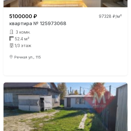
5100000 ₽
97328 ₽/м²
квартира № 125973068
3 комн.
52.4 м²
1/3 этаж
Речная ул., 115