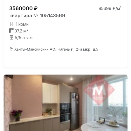
3560000 ₽
95699 ₽/м²
квартира № 105143569
1 комн.
37.2 м²
5/5 этаж
Ханты-Мансийский АО, Нягань г., 2-й мкр, д.5