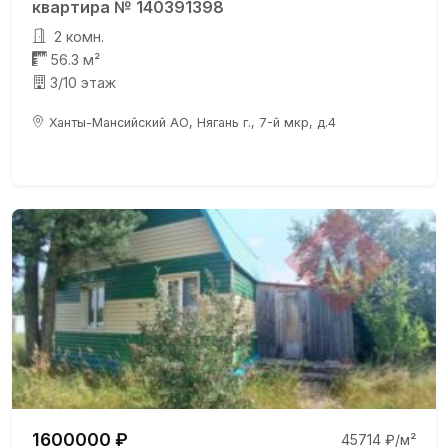
квартира № 140391398
2 комн.
56.3 м²
3/10 этаж
Ханты-Мансийский АО, Нягань г., 7-й мкр, д.4
1600000 ₽
45714 ₽/м²