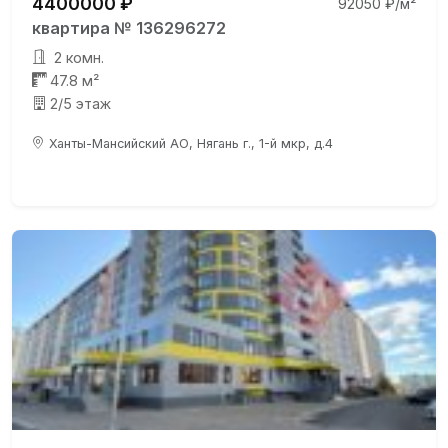
4400000 ₽
92050 ₽/м²
квартира № 136296272
2 комн.
47.8 м²
2/5 этаж
Ханты-Мансийский АО, Нягань г., 1-й мкр, д.4