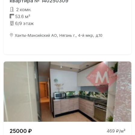
квартира № 140250309
2 комн.
53.6 м²
6/9 этаж
Ханты-Мансийский АО, Нягань г., 4-й мкр, д.10
25000 ₽
469 ₽/м²