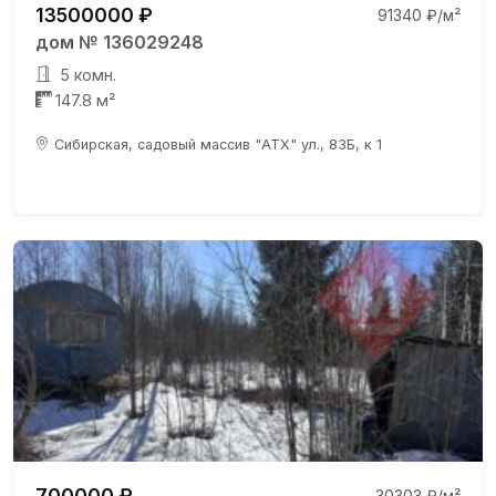
13500000 ₽
91340 ₽/м²
дом № 136029248
5 комн.
147.8 м²
Сибирская, садовый массив "АТХ" ул., 83Б, к 1
700000 ₽
30303 ₽/м²